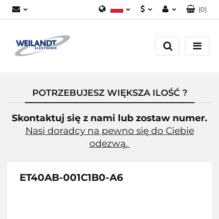
(
0
)
Polski
PLN
Zaloguj się
German
EUR
Załóż konto
English
Dodaj zgłoszenie
Zgody cookies
POTRZEBUJESZ WIĘKSZA ILOŚĆ ?
Skontaktuj się z nami lub zostaw numer.
Nasi doradcy na pewno się do Ciebie
odezwą.
ET40AB-001C1B0-A6