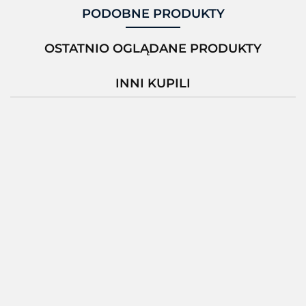
PODOBNE PRODUKTY
OSTATNIO OGLĄDANE PRODUKTY
INNI KUPILI
-2%
ET401EA-
ET401EA-
ET4010A-
ET4010A-
30101B2P-
301P1B2P-
001C1B0P-
001C2B0P-
A6
A6
A6
A6
3841.65
4043.84
3369.88
4212.36
4128.1