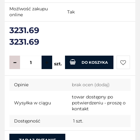
Możlwość zakupu
Tak
online
3231.69
3231.69
DO KOSZYKA
szt.
Do
Opinie
brak ocen
(dodaj)
przecho
towar dostępny po
Wysyłka w ciągu
potwierdzeniu - proszę o
kontakt
Dostępność
1
szt.