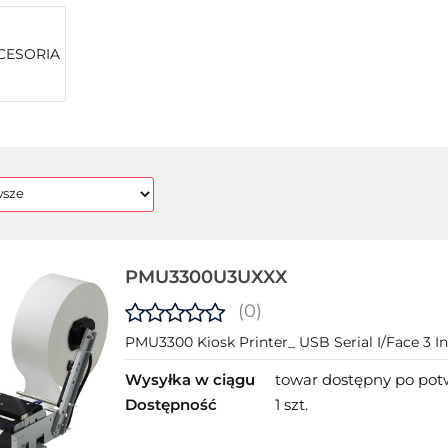
CESORIA
PMU3300U3UXXX
(0)
PMU3300 Kiosk Printer_ USB Serial I/Face 3 I
Wysyłka w ciągu
towar dostępny po potw
Dostępność
1 szt.