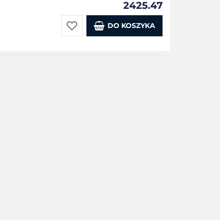
2425.47
DO KOSZYKA
Do
przechowalni