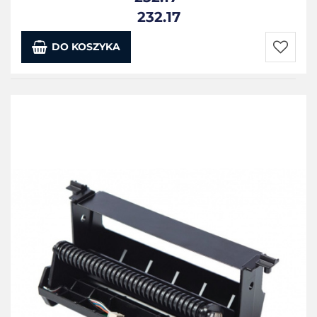
232.17
DO KOSZYKA
Do
przecho