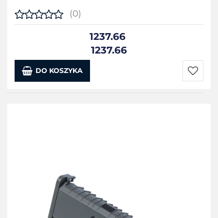
(0)
1237.66
1237.66
DO KOSZYKA
Do
przecho