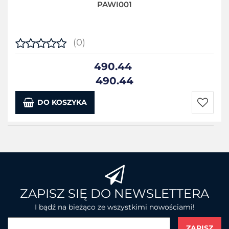
PAWI001
(0)
490.44
490.44
DO KOSZYKA
Do
przecho
ZAPISZ SIĘ DO NEWSLETTERA
I bądź na bieżąco ze wszystkimi nowościami!