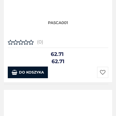
PASCA001
(0)
62.71
62.71
DO KOSZYKA
Do
przecho