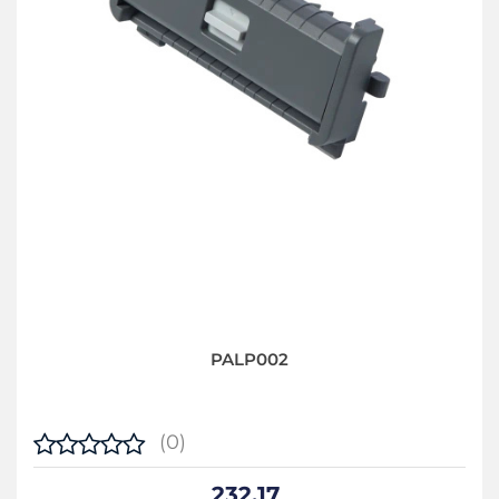
PALP002
(0)
232.17