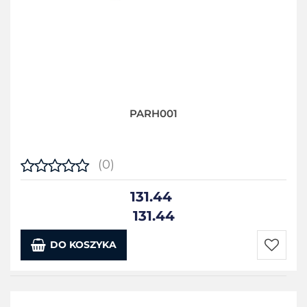
PARH001
(0)
131.44
131.44
DO KOSZYKA
Do
przecho