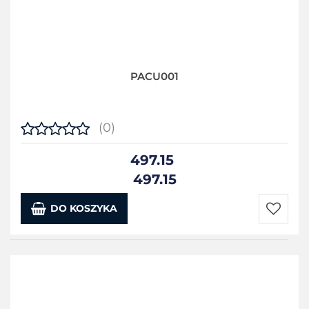
PACU001
(0)
497.15
497.15
DO KOSZYKA
Do
przecho