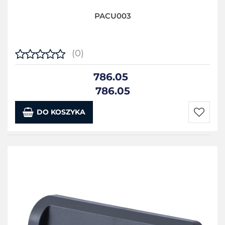
PACU003
(0)
786.05
786.05
DO KOSZYKA
Do
przecho