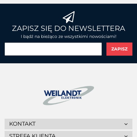
przecho
ZAPISZ SIĘ DO NEWSLETTERA
I bądź na bieżąco ze wszystkimi nowościami!
KONTAKT
STREFA KLIENTA