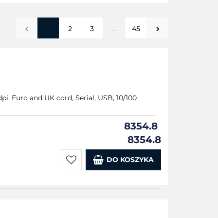
1
2
3
...
45
pi, Euro and UK cord, Serial, USB, 10/100
8354.8
8354.8
DO KOSZYKA
Do
przechowalni