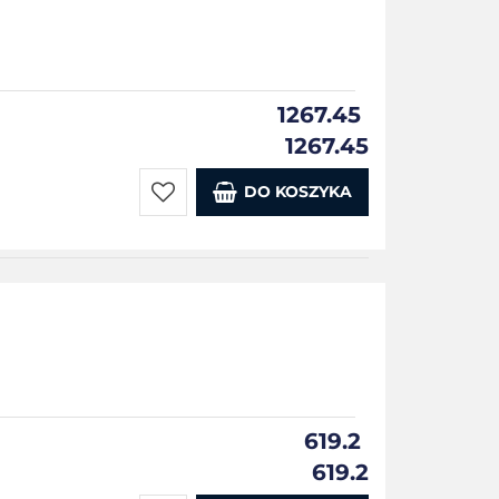
1267.45
1267.45
DO KOSZYKA
Do
przechowalni
619.2
619.2