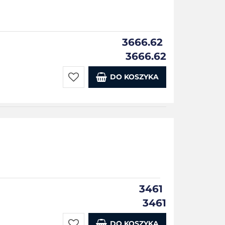
3666.62
3666.62
DO KOSZYKA
Do
przechowalni
3461
3461
DO KOSZYKA