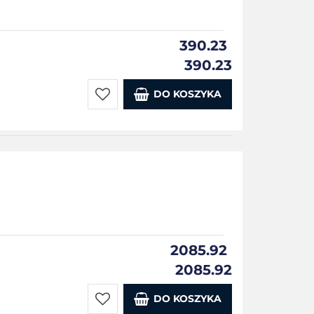
390.23
390.23
DO KOSZYKA
Do
przechowalni
2085.92
2085.92
DO KOSZYKA