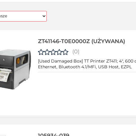
ZT41146-T0E0000Z (UŻYWANA)
(0)
[Used Damaged Box] TT Printer ZT411; 4", 600 d
Ethernet, Bluetooth 4.1/MFi, USB Host, EZPL
105934-039