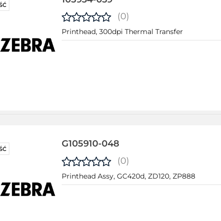
ŚĆ
(0)
Printhead, 300dpi Thermal Transfer
G105910-048
ŚĆ
(0)
Printhead Assy, GC420d, ZD120, ZP888