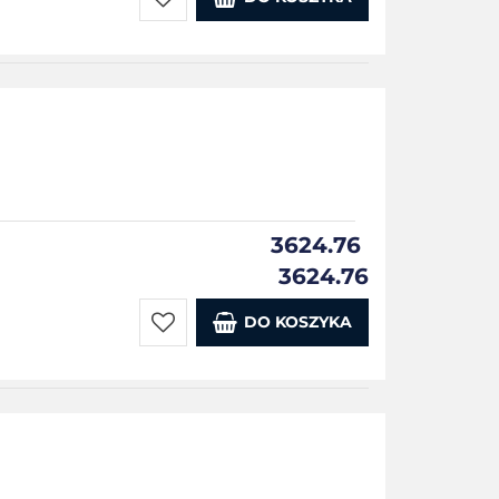
Do
przechowalni
3624.76
3624.76
DO KOSZYKA
Do
przechowalni