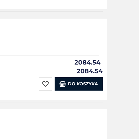
Do
przechowalni
2084.54
2084.54
DO KOSZYKA
Do
przechowalni