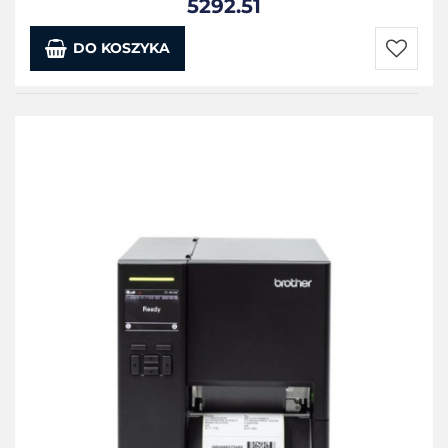
5292.51
DO KOSZYKA
Do
przecho