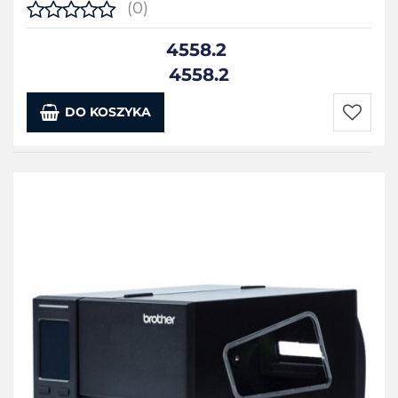
(0)
4558.2
4558.2
DO KOSZYKA
Do
przecho