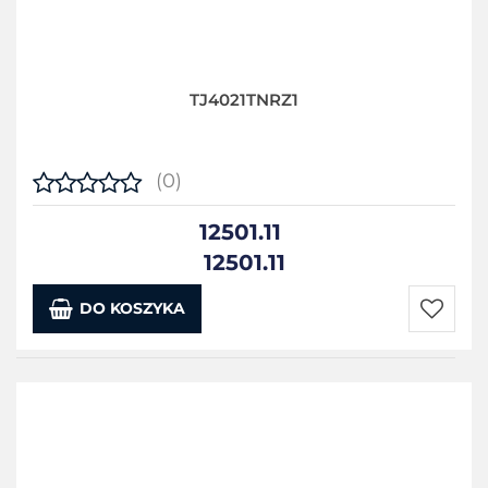
TJ4021TNRZ1
(0)
12501.11
12501.11
DO KOSZYKA
Do
przecho