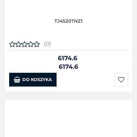
TJ4520TNZ1
(0)
6174.6
6174.6
DO KOSZYKA
Do
przecho