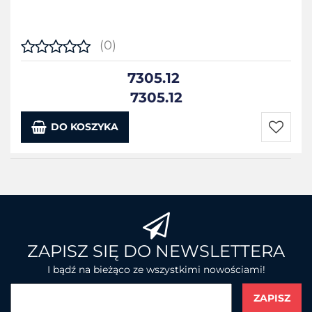
(0)
7305.12
7305.12
DO KOSZYKA
Do
przecho
ZAPISZ SIĘ DO NEWSLETTERA
I bądź na bieżąco ze wszystkimi nowościami!