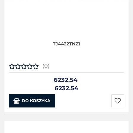
TJ4422TNZ1
(0)
6232.54
6232.54
DO KOSZYKA
Do
przecho