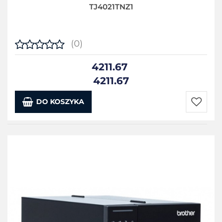
TJ4021TNZ1
(0)
4211.67
4211.67
DO KOSZYKA
Do
przecho