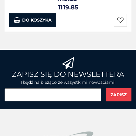
1119.85
DO KOSZYKA
Do
przecho
ZAPISZ SIĘ DO NEWSLETTERA
I bądź na bieżąco ze wszystkimi nowościami!