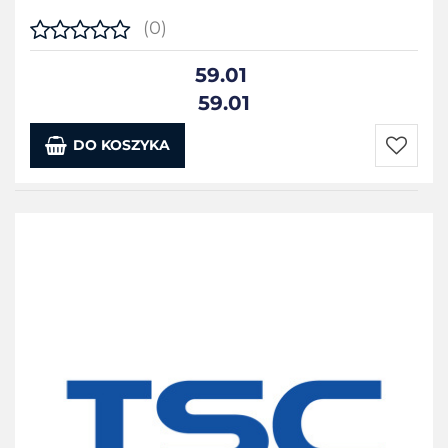
(0)
59.01
59.01
DO KOSZYKA
Do
przecho