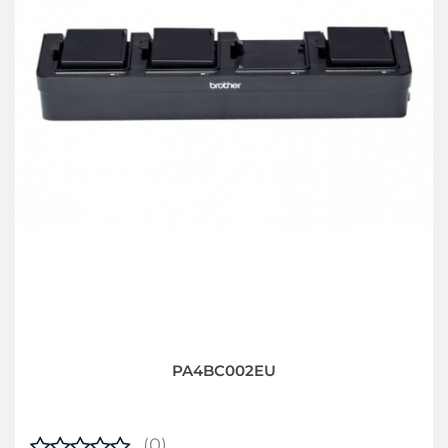
PA4BC002EU
(0)