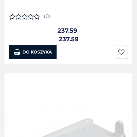
(0)
237.59
237.59
DO KOSZYKA
Do
przecho