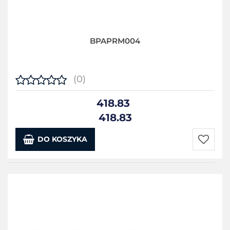
BPAPRM004
(0)
418.83
418.83
DO KOSZYKA
Do
przecho