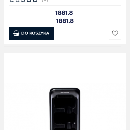
1881.8
1881.8
DO KOSZYKA
Do
przecho