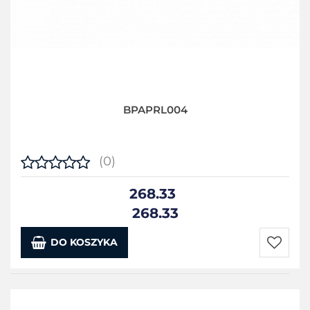
BPAPRL004
(0)
268.33
268.33
DO KOSZYKA
Do
przecho