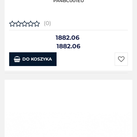
PA4BC001EU
(0)
1882.06
1882.06
DO KOSZYKA
Do
przecho