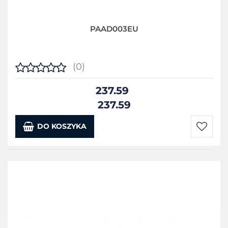
PAAD003EU
(0)
237.59
237.59
DO KOSZYKA
Do
przecho