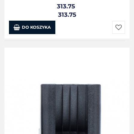
313.75
313.75
DO KOSZYKA
Do
przecho