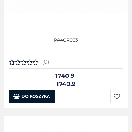
PA4CR003
(0)
1740.9
1740.9
DO KOSZYKA
Do
przecho