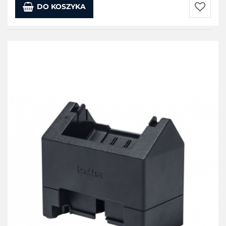
DO KOSZYKA
Do
przecho