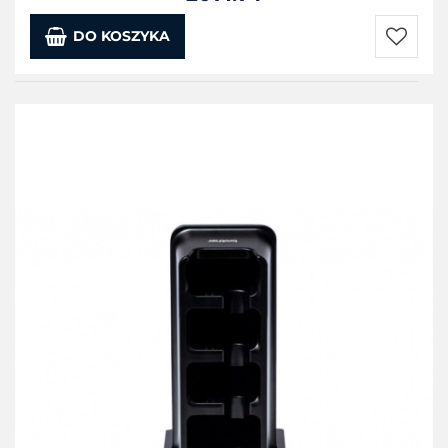
DO KOSZYKA
Do
przecho