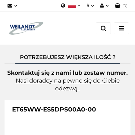
(
0
)
Polski
PLN
Zaloguj się
German
EUR
Załóż konto
English
Dodaj zgłoszenie
Zgody cookies
POTRZEBUJESZ WIĘKSZA ILOŚĆ ?
Skontaktuj się z nami lub zostaw numer.
Nasi doradcy na pewno się do Ciebie
odezwą.
ET65WW-ES5DPS00A0-00