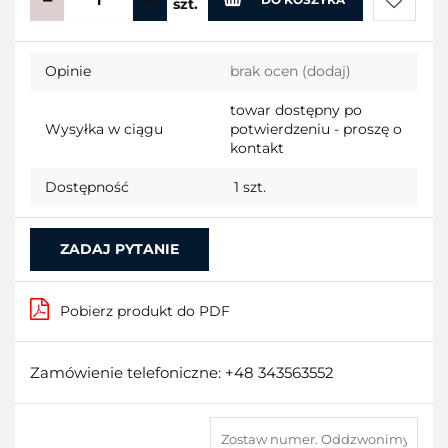
szt.
Do
Opinie
brak ocen
(dodaj)
przecho
towar dostępny po
Wysyłka w ciągu
potwierdzeniu - proszę o
kontakt
Dostępność
1
szt.
ZADAJ PYTANIE
Pobierz produkt do PDF
Zamówienie telefoniczne: +48 343563552