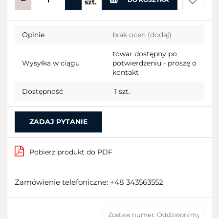
szt.
Do
Opinie
brak ocen
(dodaj)
przecho
towar dostępny po
Wysyłka w ciągu
potwierdzeniu - proszę o
kontakt
Dostępność
1
szt.
ZADAJ PYTANIE
Pobierz produkt do PDF
Zamówienie telefoniczne: +48 343563552