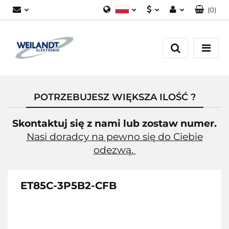
(
0
)
Polski
PLN
Zaloguj się
German
EUR
Załóż konto
English
Dodaj zgłoszenie
Zgody cookies
POTRZEBUJESZ WIĘKSZA ILOŚĆ ?
Skontaktuj się z nami lub zostaw numer.
Nasi doradcy na pewno się do Ciebie
odezwą.
ET85C-3P5B2-CFB