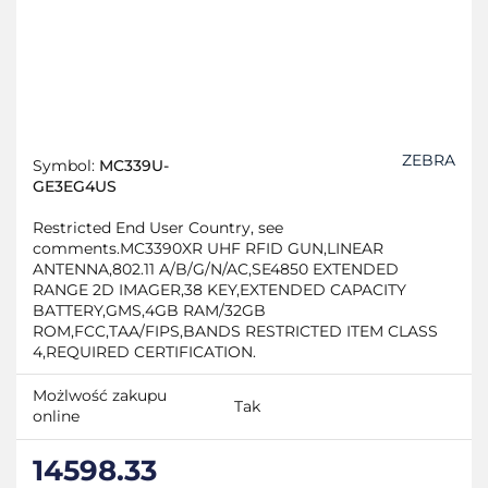
ZEBRA
Symbol:
MC339U-
GE3EG4US
Restricted End User Country, see
comments.MC3390XR UHF RFID GUN,LINEAR
ANTENNA,802.11 A/B/G/N/AC,SE4850 EXTENDED
RANGE 2D IMAGER,38 KEY,EXTENDED CAPACITY
BATTERY,GMS,4GB RAM/32GB
ROM,FCC,TAA/FIPS,BANDS RESTRICTED ITEM CLASS
4,REQUIRED CERTIFICATION.
Możlwość zakupu
Tak
online
14598.33