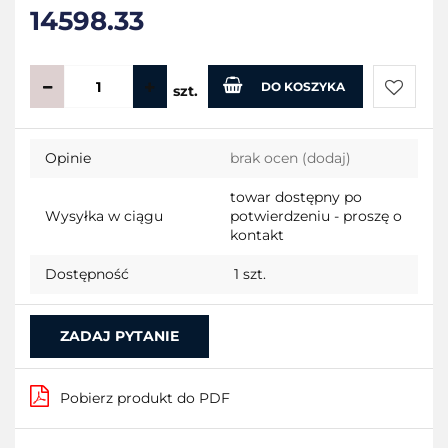
14598.33
DO KOSZYKA
szt.
Do
Opinie
brak ocen
(dodaj)
przecho
towar dostępny po
Wysyłka w ciągu
potwierdzeniu - proszę o
kontakt
Dostępność
1
szt.
ZADAJ PYTANIE
Pobierz produkt do PDF