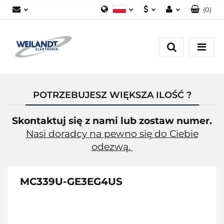
(
0
)
Polski
PLN
Zaloguj się
German
EUR
Załóż konto
English
Dodaj zgłoszenie
Zgody cookies
POTRZEBUJESZ WIĘKSZA ILOŚĆ ?
Skontaktuj się z nami lub zostaw numer.
Nasi doradcy na pewno się do Ciebie
odezwą.
MC339U-GE3EG4US