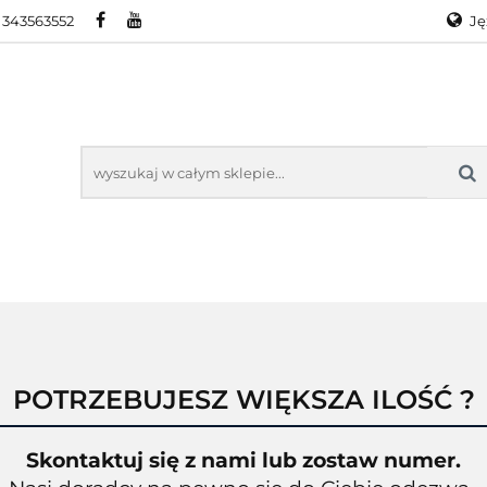
 343563552
Ję
RA
PROMOCJE
WYPRZEDAŻ
KONTAKT
O
Ge
En
KTY ZEBRA
PROMOCJE
WYPRZEDAŻ
KONTAKT
O N
POTRZEBUJESZ WIĘKSZA ILOŚĆ ?
Skontaktuj się z nami lub zostaw numer.