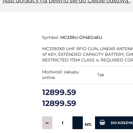
Nasi doradcy na pewno się do Ciebie odezwą.
Symbol:
MC339U-GF4EG4EU
MC3390XR UHF RFID GUN, LINEAR ANTENNA,
47 KEY, EXTENDED CAPACITY BATTERY, GM
RESTRICTED ITEM CLASS 4, REQUIRED CO
Możlwość zakupu
Tak
online
12899.59
12899.59
DO KOSZY
szt.