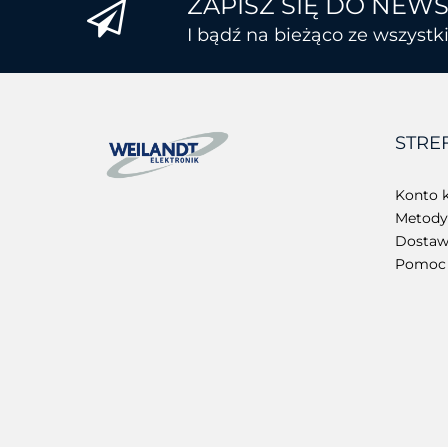
ZAPISZ SIĘ DO NEW
I bądź na bieżąco ze wszyst
STRE
Konto k
Metody 
Dostawa
Pomoc