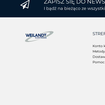
ZAPISZ SIĘ DO NEW
I bądź na bieżąco ze wszyst
STRE
Konto k
Metody 
Dostawa
Pomoc