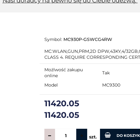
Nasi doradcy na pewno się do Ciebie odezwą.
Symbol:
MC930P-GSWCG4RW
MC:WLAN,GUN,PRM,2D DPW,43KY,4/32GB,G
CLASS 4. REQUIRE CORRESPONDING CERT
Możlwość zakupu
Tak
online
Model
MC9300
11420.05
11420.05
DO KOSZY
szt.