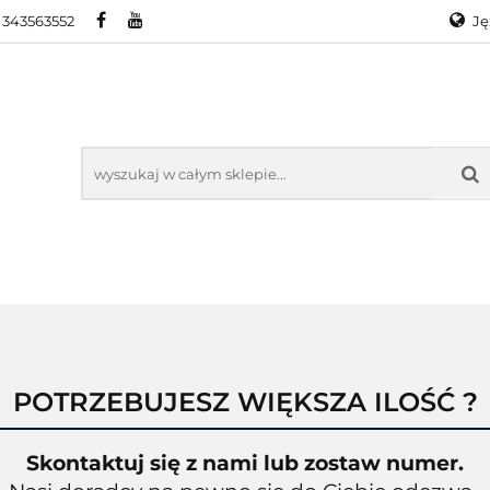
 343563552
Ję
RA
PROMOCJE
WYPRZEDAŻ
KONTAKT
O
Ge
En
KTY ZEBRA
PROMOCJE
WYPRZEDAŻ
KONTAKT
O N
POTRZEBUJESZ WIĘKSZA ILOŚĆ ?
Skontaktuj się z nami lub zostaw numer.