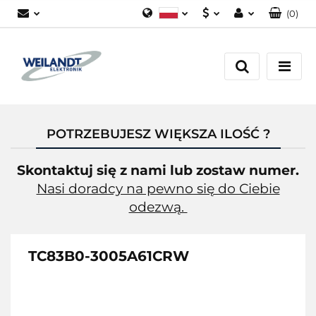
(
0
)
Polski
PLN
Zaloguj się
German
EUR
Załóż konto
English
Dodaj zgłoszenie
Zgody cookies
POTRZEBUJESZ WIĘKSZA ILOŚĆ ?
Skontaktuj się z nami lub zostaw numer.
Nasi doradcy na pewno się do Ciebie
odezwą.
TC83B0-3005A61CRW