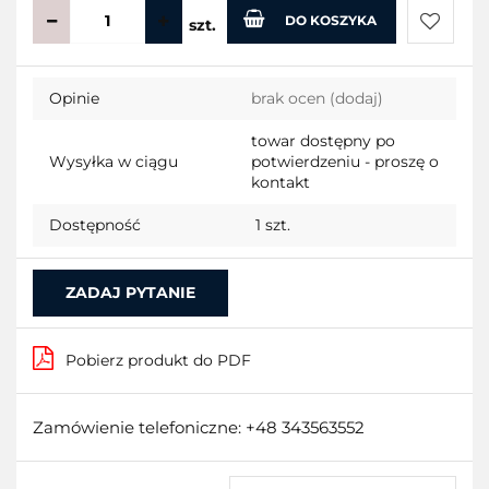
DO KOSZYKA
szt.
Do
Opinie
brak ocen
(dodaj)
przecho
towar dostępny po
Wysyłka w ciągu
potwierdzeniu - proszę o
kontakt
Dostępność
1
szt.
ZADAJ PYTANIE
Pobierz produkt do PDF
Zamówienie telefoniczne: +48 343563552