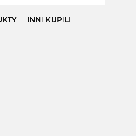
UKTY
INNI KUPILI
MC220J-
MC220K-
C57X-A6-
2A3S2RW
2B3S3RW
PYMT
2786.05
3195.32
086.31