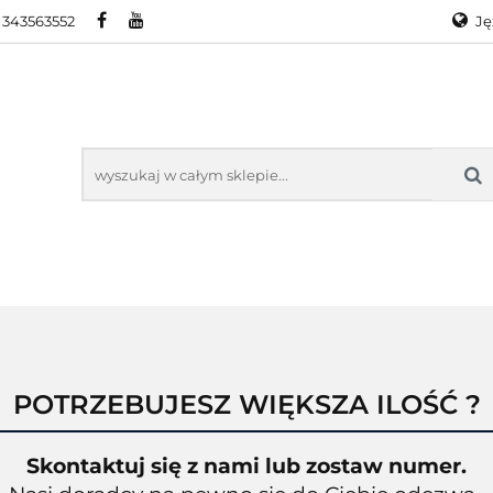
 343563552
Ję
RA
PROMOCJE
WYPRZEDAŻ
KONTAKT
O
Ge
En
KTY ZEBRA
PROMOCJE
WYPRZEDAŻ
KONTAKT
O N
POTRZEBUJESZ WIĘKSZA ILOŚĆ ?
Skontaktuj się z nami lub zostaw numer.