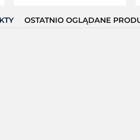
KTY
OSTATNIO OGLĄDANE PROD
KT-T
MC220J-
KT-MC220K-
KT-MC27BK-
3S2RW
2B3S3RW
2B3S3RW
7
875.84
3408.39
3781.21