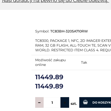
Nasi doradcy na pewno się do Ciebie odezwą.
Symbol:
TC83BH-3205A710RW
TC8300, PACKAGE 1, NFC, 2D IMAGER EXT
RAM, 32 GB FLASH, ALL-TOUCH TE, SCAN 
WORLD. RESTRICTED ITEM CLASS 4. REQ
Możlwość zakupu
Tak
online
11449.89
11449.89
DO KOSZY
szt.