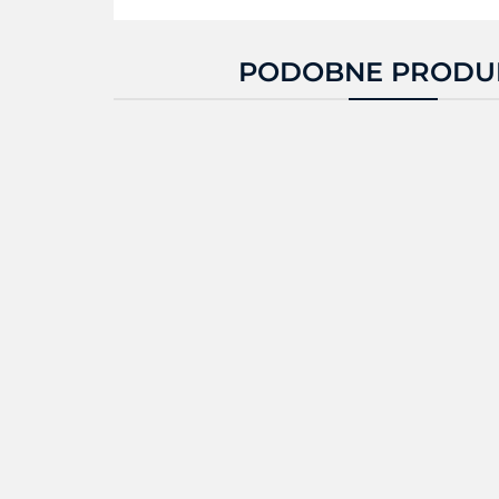
PODOBNE PRODU
EM45B1-
EM45B2-
KT-
3T106B0-A6
3T106B0-EA
2A
3258.29
3480.51
2