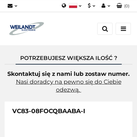
(
0
)
Polski
PLN
Zaloguj się
German
EUR
Załóż konto
English
Dodaj zgłoszenie
Zgody cookies
POTRZEBUJESZ WIĘKSZA ILOŚĆ ?
Skontaktuj się z nami lub zostaw numer.
Nasi doradcy na pewno się do Ciebie
odezwą.
VC83-08FOCQBAABA-I