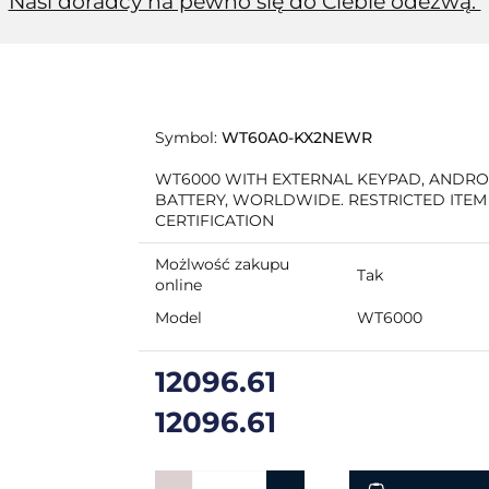
Nasi doradcy na pewno się do Ciebie odezwą.
Symbol:
WT60A0-KX2NEWR
WT6000 WITH EXTERNAL KEYPAD, ANDROI
BATTERY, WORLDWIDE. RESTRICTED ITEM
CERTIFICATION
Możlwość zakupu
Tak
online
Model
WT6000
12096.61
12096.61