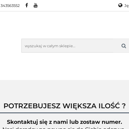
 343563552
Ję
RA
PROMOCJE
WYPRZEDAŻ
KONTAKT
O
Ge
En
KTY ZEBRA
PROMOCJE
WYPRZEDAŻ
KONTAKT
O N
POTRZEBUJESZ WIĘKSZA ILOŚĆ ?
Skontaktuj się z nami lub zostaw numer.