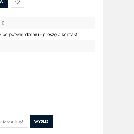
KA
Do
aj)
przechowalni
 po potwierdzeniu - proszę o kontakt
WYŚLIJ