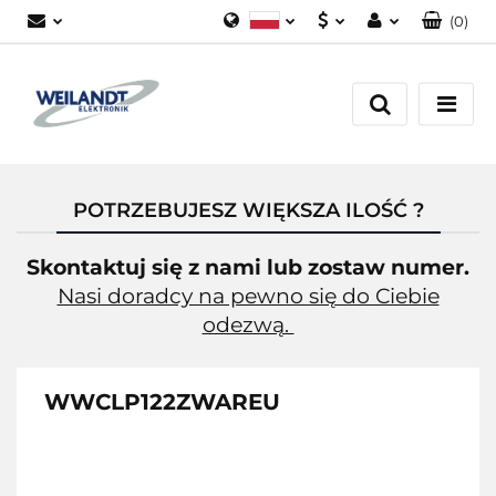
(
0
)
Polski
PLN
Zaloguj się
German
EUR
Załóż konto
English
Dodaj zgłoszenie
Zgody cookies
POTRZEBUJESZ WIĘKSZA ILOŚĆ ?
Skontaktuj się z nami lub zostaw numer.
Nasi doradcy na pewno się do Ciebie
odezwą.
WWCLP122ZWAREU