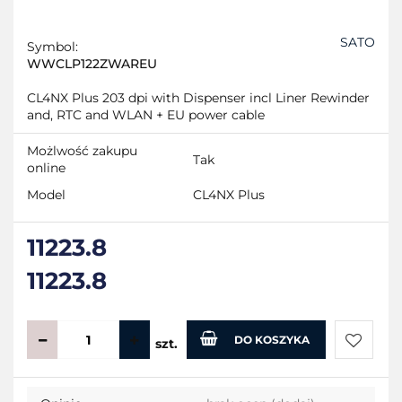
SATO
Symbol:
WWCLP122ZWAREU
CL4NX Plus 203 dpi with Dispenser incl Liner Rewinder
and, RTC and WLAN + EU power cable
Możlwość zakupu
Tak
online
Model
CL4NX Plus
11223.8
11223.8
DO KOSZYKA
szt.
Do