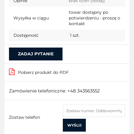
Opinie
brak ocen
(dodaj)
przecho
towar dostępny po
Wysyłka w ciągu
potwierdzeniu - proszę o
kontakt
Dostępność
1
szt.
ZADAJ PYTANIE
Pobierz produkt do PDF
Zamówienie telefoniczne: +48 343563552
Zostaw telefon
WYŚLIJ