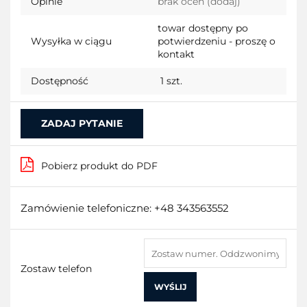
Opinie
brak ocen
(dodaj)
przecho
towar dostępny po
Wysyłka w ciągu
potwierdzeniu - proszę o
kontakt
Dostępność
1
szt.
ZADAJ PYTANIE
Pobierz produkt do PDF
Zamówienie telefoniczne: +48 343563552
Zostaw telefon
WYŚLIJ