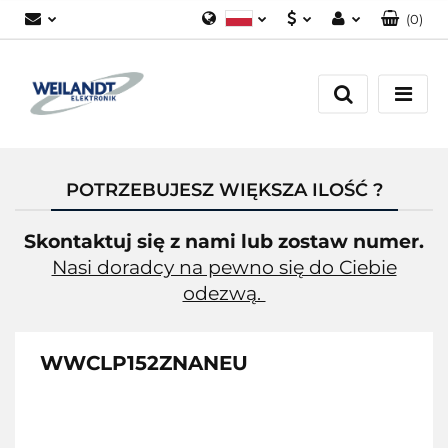
(
0
)
Polski
PLN
Zaloguj się
German
EUR
Załóż konto
English
Dodaj zgłoszenie
Zgody cookies
POTRZEBUJESZ WIĘKSZA ILOŚĆ ?
Skontaktuj się z nami lub zostaw numer.
Nasi doradcy na pewno się do Ciebie
odezwą.
WWCLP152ZNANEU