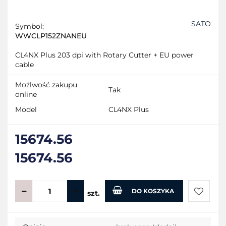
SATO
Symbol:
WWCLP152ZNANEU
CL4NX Plus 203 dpi with Rotary Cutter + EU power
cable
Możlwość zakupu
Tak
online
Model
CL4NX Plus
15674.56
15674.56
DO KOSZYKA
szt.
Do