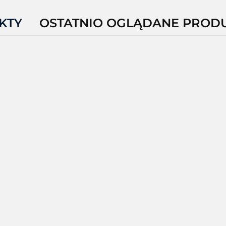
KTY
OSTATNIO OGLĄDANE PROD
LP102NEU
WWCLP102ZNAREU
W
WWCLP102ZNMNEU
8232.43
8723.16
12266.55