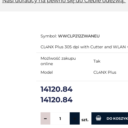
Nasi doradcy na pewno się do Ciebie odezwą.
Symbol:
WWCLP212ZWANEU
CL4NX Plus 305 dpi with Cutter and WLAN 
Możlwość zakupu
Tak
online
Model
CL4NX Plus
14120.84
14120.84
DO KOSZY
szt.