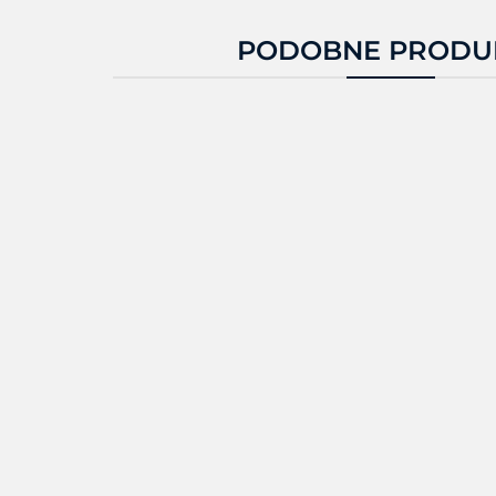
PODOBNE PRODU
WWC
WWCLP100NEU
WWCLP100ZNAREU
9428.53
9919.17