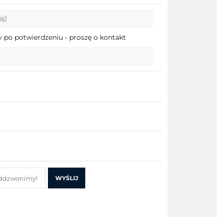
Do
aj)
przechowalni
 po potwierdzeniu - proszę o kontakt
WYŚLIJ