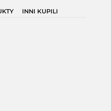
UKTY
INNI KUPILI
WCLP102ZNMREU
WWCLP102ZWA
WWCLP102ZWANEU
12757.19
10360.57
9869.84