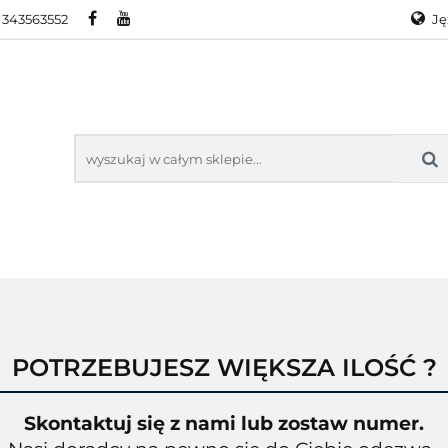
 343563552
Ję
RA
PROMOCJE
WYPRZEDAŻ
KONTAKT
O
Ge
En
KTY ZEBRA
PROMOCJE
WYPRZEDAŻ
KONTAKT
O N
POTRZEBUJESZ WIĘKSZA ILOŚĆ ?
Skontaktuj się z nami lub zostaw numer.