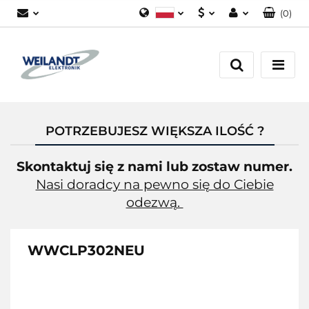
(
0
)
Polski
PLN
Zaloguj się
German
EUR
Załóż konto
English
Dodaj zgłoszenie
Zgody cookies
POTRZEBUJESZ WIĘKSZA ILOŚĆ ?
Skontaktuj się z nami lub zostaw numer.
Nasi doradcy na pewno się do Ciebie
odezwą.
WWCLP302NEU