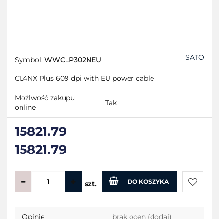
SATO
Symbol:
WWCLP302NEU
CL4NX Plus 609 dpi with EU power cable
Możlwość zakupu
Tak
online
15821.79
15821.79
DO KOSZYKA
szt.
Do
Opinie
brak ocen
(dodaj)