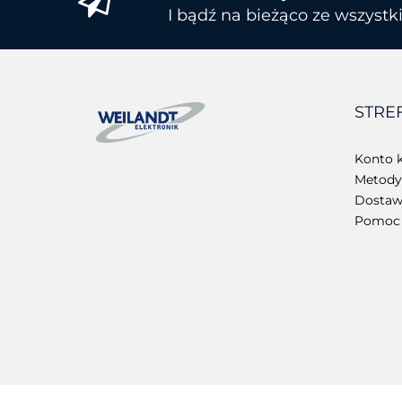
I bądź na bieżąco ze wszyst
STRE
Konto k
Metody 
Dostawa
Pomoc