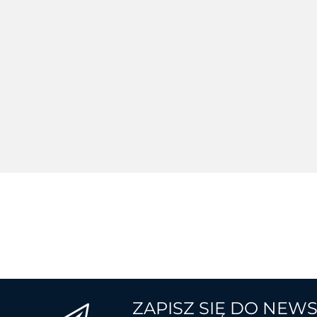
WWC
WWCLP100NEU
WWCLP100ZNAREU
9413.66
9903.52
ZAPISZ SIĘ DO NEW