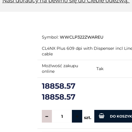
Nasi doradcy na pewno się do Ciebie odezwą.
Symbol:
WWCLP322ZWAREU
CL4NX Plus 609 dpi with Dispenser incl Li
cable
Możlwość zakupu
Tak
online
18858.57
18858.57
DO KOSZY
szt.