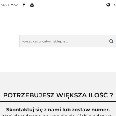
 343563552
Ję
RA
PROMOCJE
WYPRZEDAŻ
KONTAKT
O
Ge
En
KTY ZEBRA
PROMOCJE
WYPRZEDAŻ
KONTAKT
O N
POTRZEBUJESZ WIĘKSZA ILOŚĆ ?
Skontaktuj się z nami lub zostaw numer.