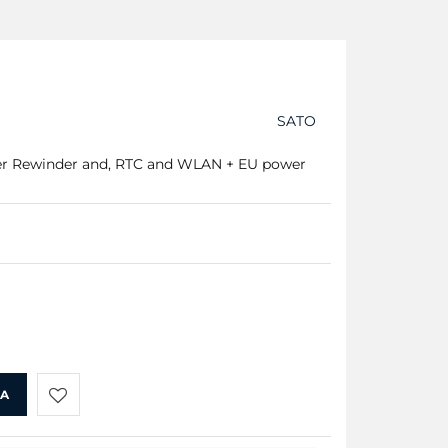
SATO
ner Rewinder and, RTC and WLAN + EU power
KA
Do