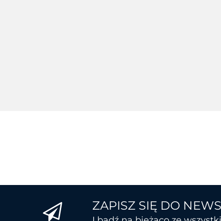
WWC
WWCLP100NEU
WWCLP100ZNAREU
9404.91
9894.32
ZAPISZ SIĘ DO NEW
I bądź na bieżąco ze wszyst