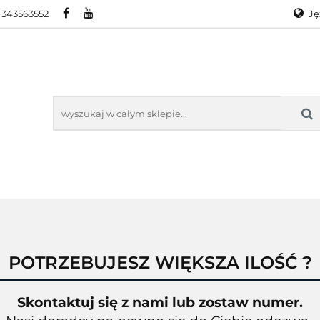
 343563552
Ję
RA
PROMOCJE
WYPRZEDAŻ
KONTAKT
O
Ge
En
KTY ZEBRA
PROMOCJE
WYPRZEDAŻ
KONTAKT
O N
POTRZEBUJESZ WIĘKSZA ILOŚĆ ?
Skontaktuj się z nami lub zostaw numer.