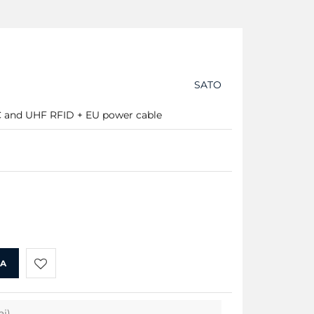
SATO
C and UHF RFID + EU power cable
KA
Do
aj)