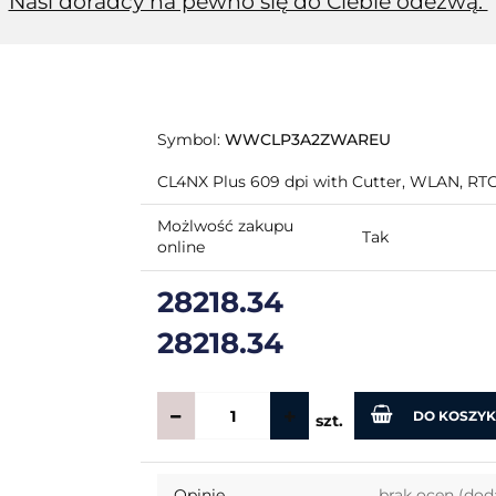
Nasi doradcy na pewno się do Ciebie odezwą.
Symbol:
WWCLP3A2ZWAREU
CL4NX Plus 609 dpi with Cutter, WLAN, RT
Możlwość zakupu
Tak
online
28218.34
28218.34
DO KOSZY
szt.
Opinie
brak ocen
(dod