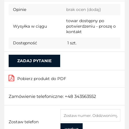
Do
Opinie
brak ocen
(dodaj)
przecho
towar dostępny po
Wysyłka w ciągu
potwierdzeniu - proszę o
kontakt
Dostępność
1
szt.
ZADAJ PYTANIE
Pobierz produkt do PDF
Zamówienie telefoniczne: +48 343563552
Zostaw telefon