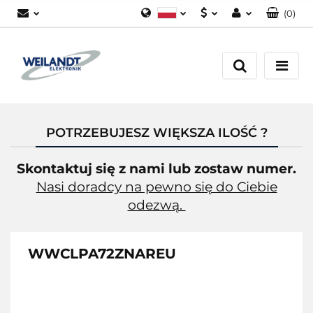
(
0
)
Polski
PLN
Zaloguj się
German
EUR
Załóż konto
English
Dodaj zgłoszenie
Zgody cookies
POTRZEBUJESZ WIĘKSZA ILOŚĆ ?
Skontaktuj się z nami lub zostaw numer.
Nasi doradcy na pewno się do Ciebie
odezwą.
WWCLPA72ZNAREU