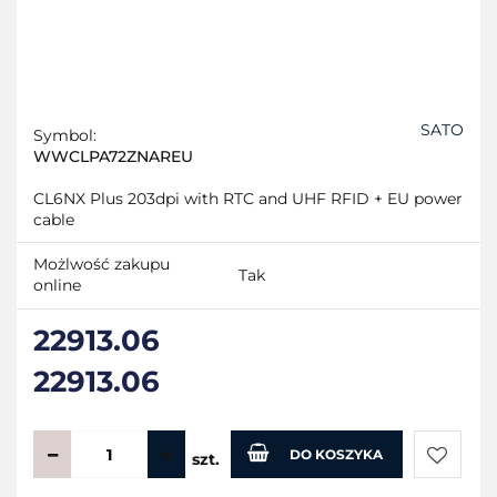
SATO
Symbol:
WWCLPA72ZNAREU
CL6NX Plus 203dpi with RTC and UHF RFID + EU power
cable
Możlwość zakupu
Tak
online
22913.06
22913.06
DO KOSZYKA
szt.