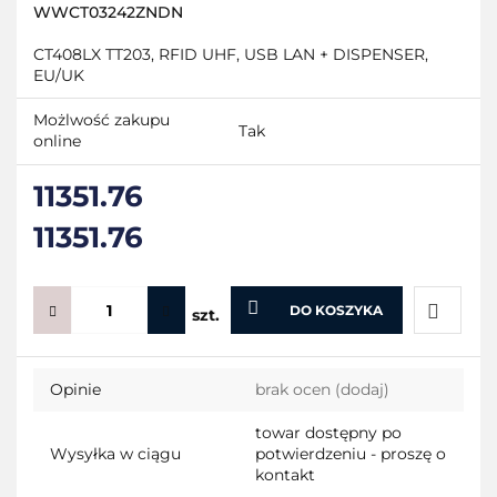
WWCT03242ZNDN
CT408LX TT203, RFID UHF, USB LAN + DISPENSER,
EU/UK
Możlwość zakupu
Tak
online
11351.76
11351.76
DO KOSZYKA
szt.
Do
Opinie
brak ocen
(dodaj)
przecho
towar dostępny po
Wysyłka w ciągu
potwierdzeniu - proszę o
kontakt