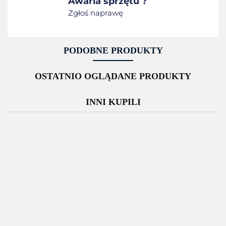
Awaria sprzętu ?
Zgłoś naprawę
PODOBNE PRODUKTY
OSTATNIO OGLĄDANE PRODUKTY
INNI KUPILI
W2302-
WD202-
WD202-
WD202-
WD20
401CN-
409CN-
409CW-
409DN-
409N
R28374001
EU
EU
EU
EU
EU
3796.51
2959.74
4016.24
2351.8
2351.
4734.38