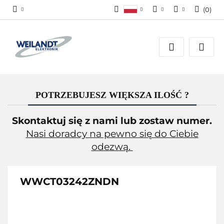
(
0
)
Polski
Zaloguj się
PLN
German
Załóż konto
EUR
English
Dodaj zgłoszenie
Zgody cookies
POTRZEBUJESZ WIĘKSZA ILOŚĆ ?
Skontaktuj się z nami lub zostaw numer.
Nasi doradcy na pewno się do Ciebie
odezwą.
WWCT03242ZNDN