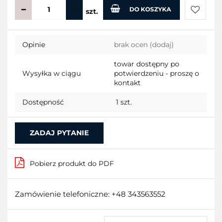
DO KOSZYKA
szt.
Do
Opinie
brak ocen
(dodaj)
przecho
towar dostępny po
Wysyłka w ciągu
potwierdzeniu - proszę o
kontakt
Dostępność
1
szt.
ZADAJ PYTANIE
Pobierz produkt do PDF
Zamówienie telefoniczne: +48 343563552