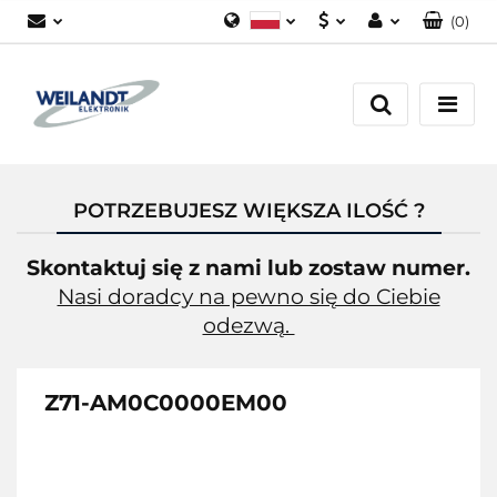
(
0
)
Polski
PLN
Zaloguj się
German
EUR
Załóż konto
English
Dodaj zgłoszenie
Zgody cookies
POTRZEBUJESZ WIĘKSZA ILOŚĆ ?
Skontaktuj się z nami lub zostaw numer.
Nasi doradcy na pewno się do Ciebie
odezwą.
Z71-AM0C0000EM00