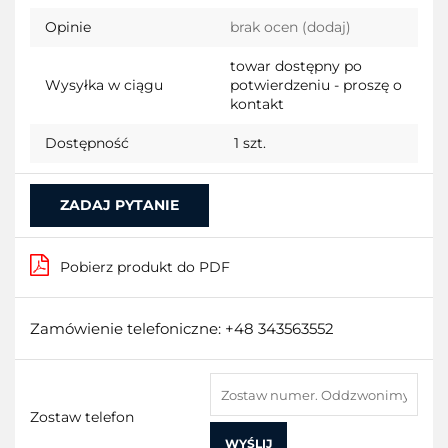
Opinie
brak ocen
(dodaj)
przecho
towar dostępny po
Wysyłka w ciągu
potwierdzeniu - proszę o
kontakt
Dostępność
1
szt.
ZADAJ PYTANIE
Pobierz produkt do PDF
Zamówienie telefoniczne: +48 343563552
Zostaw telefon
WYŚLIJ