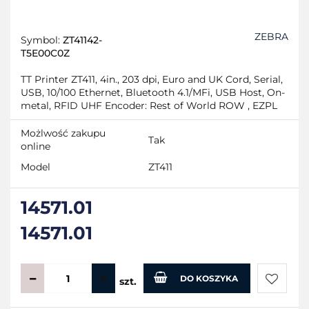
ZEBRA
Symbol:
ZT41142-
T5E00C0Z
TT Printer ZT411, 4in., 203 dpi, Euro and UK Cord, Serial,
USB, 10/100 Ethernet, Bluetooth 4.1/MFi, USB Host, On-
metal, RFID UHF Encoder: Rest of World ROW , EZPL
Możlwość zakupu
Tak
online
Model
ZT411
14571.01
14571.01
DO KOSZYKA
szt.
Do