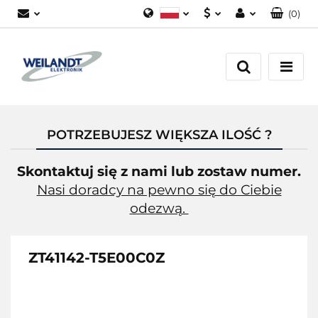
(
0
)
Polski
PLN
Zaloguj się
German
EUR
Załóż konto
English
Dodaj zgłoszenie
Zgody cookies
POTRZEBUJESZ WIĘKSZA ILOŚĆ ?
Skontaktuj się z nami lub zostaw numer.
Nasi doradcy na pewno się do Ciebie
odezwą.
ZT41142-T5E00C0Z