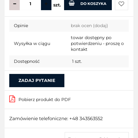
DO KOSZYKA
szt.
Do
Opinie
brak ocen
(dodaj)
przecho
towar dostępny po
Wysyłka w ciągu
potwierdzeniu - proszę o
kontakt
Dostępność
1
szt.
ZADAJ PYTANIE
Pobierz produkt do PDF
Zamówienie telefoniczne: +48 343563552