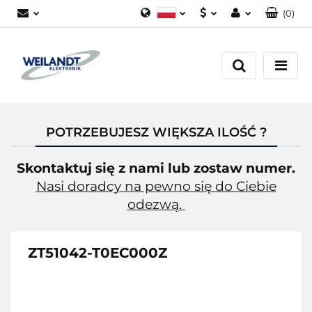
(
0
)
Polski
PLN
Zaloguj się
German
EUR
Załóż konto
English
Dodaj zgłoszenie
Zgody cookies
POTRZEBUJESZ WIĘKSZA ILOŚĆ ?
Skontaktuj się z nami lub zostaw numer.
Nasi doradcy na pewno się do Ciebie
odezwą.
ZT51042-T0EC000Z