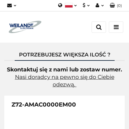
(
0
)
Polski
PLN
Zaloguj się
German
EUR
Załóż konto
English
Dodaj zgłoszenie
Zgody cookies
POTRZEBUJESZ WIĘKSZA ILOŚĆ ?
Skontaktuj się z nami lub zostaw numer.
Nasi doradcy na pewno się do Ciebie
odezwą.
Z72-AMAC0000EM00