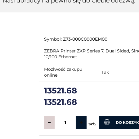
Nasi doradcy na pewno się do Ciebie odezwą.
Symbol:
Z73-000C0000EM00
ZEBRA Printer ZXP Series 7, Dual Sided, Si
10/100 Ethernet
Możlwość zakupu
Tak
online
13521.68
13521.68
DO KOSZY
szt.