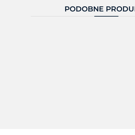
PODOBNE PRODU
Z71-
Z71-
000C0000EM00
0M0C0
000W0000EM00
6683.16
77
7752.88