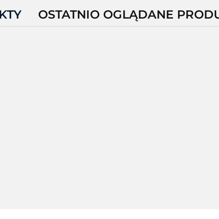
KTY
OSTATNIO OGLĄDANE PROD
Z71
Z71-
Z71-
Z71-
E00C000
A00C0000EM00
000EM00
AM0C0000EM00
7118.
8819.74
52.88
9887.04