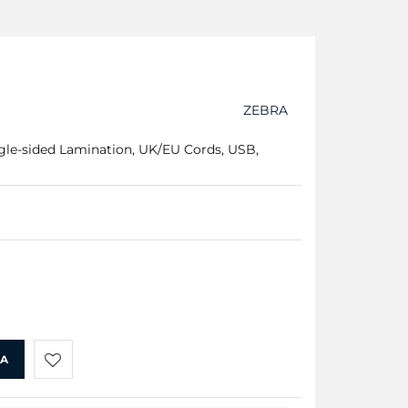
ZEBRA
ngle-sided Lamination, UK/EU Cords, USB,
KA
Do