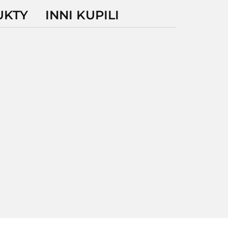
UKTY
INNI KUPILI
-
Z71-
Z71-
0EM00
EM0C0000EM00
EM0CD000EM00
01
8185.35
8416.25