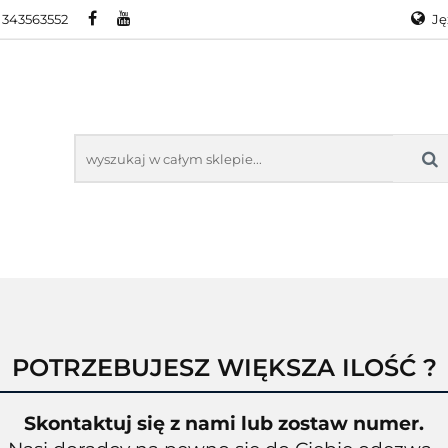
 343563552
Ję
RA
PROMOCJE
WYPRZEDAŻ
KONTAKT
O
Ge
En
KTY ZEBRA
PROMOCJE
WYPRZEDAŻ
KONTAKT
O N
POTRZEBUJESZ WIĘKSZA ILOŚĆ ?
Skontaktuj się z nami lub zostaw numer.