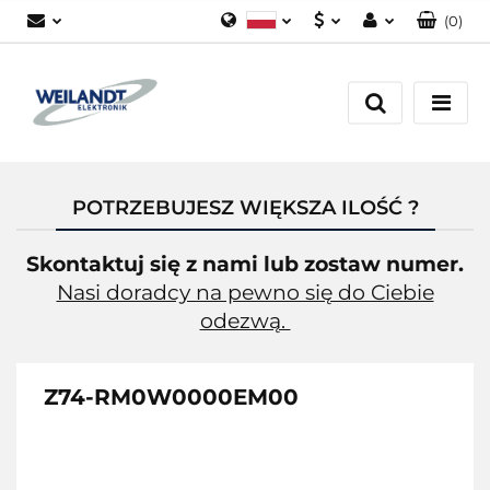
(
0
)
Polski
PLN
Zaloguj się
German
EUR
Załóż konto
English
Dodaj zgłoszenie
Zgody cookies
POTRZEBUJESZ WIĘKSZA ILOŚĆ ?
Skontaktuj się z nami lub zostaw numer.
Nasi doradcy na pewno się do Ciebie
odezwą.
Z74-RM0W0000EM00