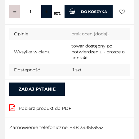
DO KOSZYKA
szt.
Do
Opinie
brak ocen
(dodaj)
przecho
towar dostępny po
Wysyłka w ciągu
potwierdzeniu - proszę o
kontakt
Dostępność
1
szt.
ZADAJ PYTANIE
Pobierz produkt do PDF
Zamówienie telefoniczne: +48 343563552